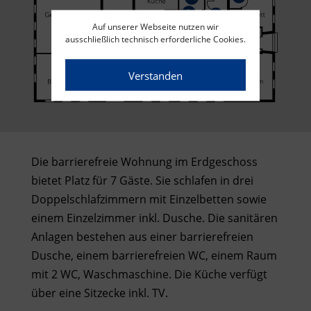
Auf unserer Webseite nutzen wir
ausschließlich technisch erforderliche Cookies.
Verstanden
Die barrierefreie Wohnung im Erdgeschoss
bietet Platz für 7 Gäste. Sie schlafen in drei
Doppelschlafzimmern mit Einzelbetten sowie
einem Einzelzimmer inkl.
Dusche. Die sanitären
Anlagen bestehen aus einer barrierefreien
Dusche, einem barrierefreien WC, einem Raum
mit 2 WC, Waschmaschine. Die Küche verfügt
über eine Sitzecke inkl. TV.